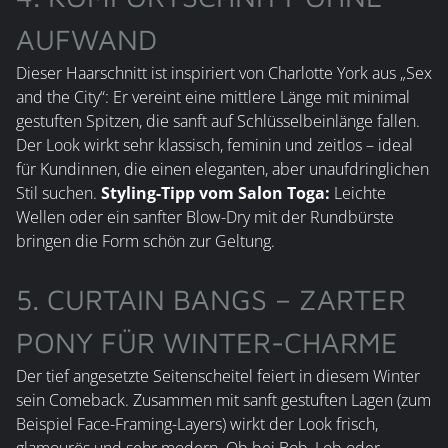
AUFWAND
Dieser Haarschnitt ist inspiriert von Charlotte York aus „Sex
and the City“: Er vereint eine mittlere Länge mit minimal
gestuften Spitzen, die sanft auf Schlüsselbeinlänge fallen.
Der Look wirkt sehr klassisch, feminin und zeitlos – ideal
für Kundinnen, die einen eleganten, aber unaufdringlichen
Stil suchen.
Styling-Tipp vom Salon Toga:
Leichte
Wellen oder ein sanfter Blow-Dry mit der Rundbürste
bringen die Form schön zur Geltung.
5. CURTAIN BANGS – ZARTER
PONY FÜR WINTER-CHARME
Der tief angesetzte Seitenscheitel feiert in diesem Winter
sein Comeback. Zusammen mit sanft gestuften Lagen (zum
Beispiel Face-Framing-Layers) wirkt der Look frisch,
glamourös und sehr modern. Ob bei Bob, Lob oder